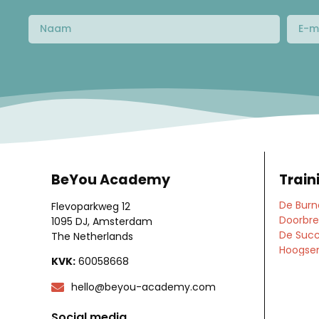
BeYou Academy
Train
De Burn
Flevoparkweg 12
Doorbre
1095 DJ, Amsterdam
De Succ
The Netherlands
Hoogsens
KVK:
60058668
hello@beyou-academy.com
Social media