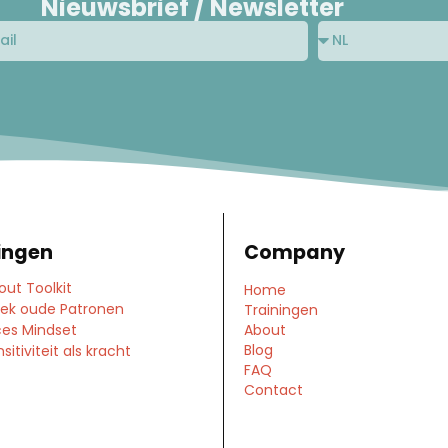
Nieuwsbrief / Newsletter
ingen
Company
out Toolkit
Home
ek oude Patronen
Trainingen
es Mindset
About
Blog
itiviteit als kracht
FAQ
Contact