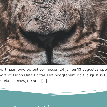
t naar jouw potentieel Tussen 24 juli en 13 augustus opent
ort of Lion’s Gate Portal. Het hoogtepunt op 8 augustus 
ge teken Leeuw, de ster […]