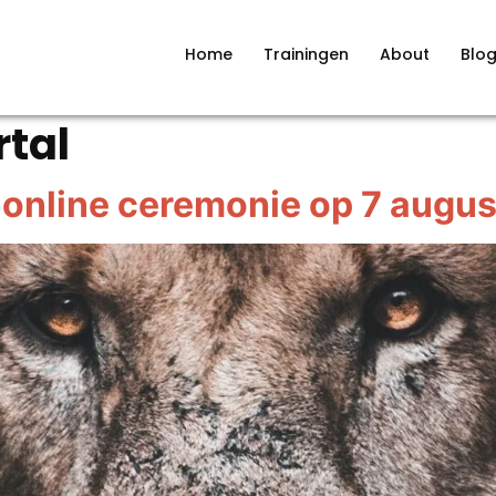
Home
Trainingen
About
Blo
rtal
online ceremonie op 7 augu