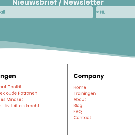
Nieuwsbrief / Newsletter
ingen
Company
out Toolkit
Home
ek oude Patronen
Trainingen
es Mindset
About
Blog
itiviteit als kracht
FAQ
Contact