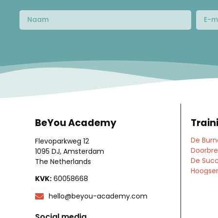
BeYou Academy
Train
De Burn
Flevoparkweg 12
Doorbre
1095 DJ, Amsterdam
De Succ
The Netherlands
Hoogsens
KVK:
60058668
hello@beyou-academy.com
Social media