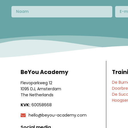
BeYou Academy
Train
De Burn
Flevoparkweg 12
Doorbre
1095 DJ, Amsterdam
De Succ
The Netherlands
Hoogsens
KVK:
60058668
hello@beyou-academy.com
Social media