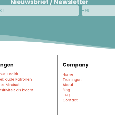
Nieuwsbrief / Newsletter
ingen
Company
out Toolkit
Home
ek oude Patronen
Trainingen
es Mindset
About
Blog
itiviteit als kracht
FAQ
Contact